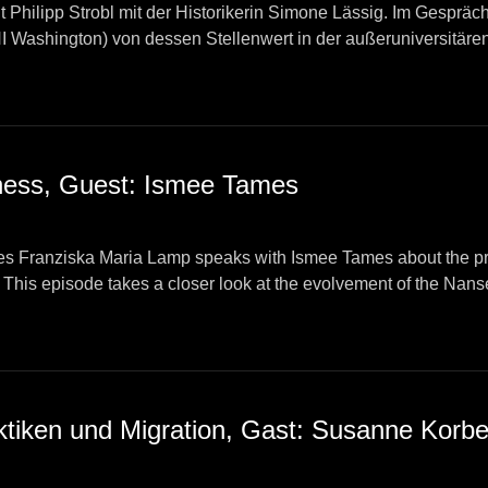
t Philipp Strobl mit der Historikerin Simone Lässig. Im Gespräc
HI Washington) von dessen Stellenwert in der außeruniversitäre
".
a Maria Lamp
ness, Guest: Ismee Tames
eries Franziska Maria Lamp speaks with Ismee Tames about the p
. This episode takes a closer look at the evolvement of the Nan
around the world.
ilipp Strobl
aktiken und Migration, Gast: Susanne Korbe