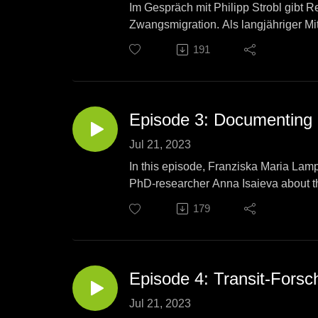
Im Gespräch mit Philipp Strobl gibt 
Zwangsmigration. Als langjähriger Mi
Umgang mit Quellen und aktuellen F
191
Redaktion: Philipp Strobl & Franzisk
Produktion: Franziska Maria Lamp
Jul 21, 2023
In this episode, Franziska Maria Lamp
PhD-researcher Anna Isaieva about th
migration and Ukrainian Displaced P
179
Redaktion: Franziska Maria Lamp & P
Produktion: Franziska Maria Lamp
Episode 4: Transit-Fors
Jul 21, 2023