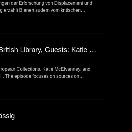
rungen der Erforschung von Displacement und
g erzählt Bienert zudem vom kritischen
Episode 3: Documenting migration after 1945 in the holdings of the British Library, Guests: Katie McElvanney & Anna Isaieva
 European Collections, Katie McElvanney, and
II. The episode focuses on sources on
ässig