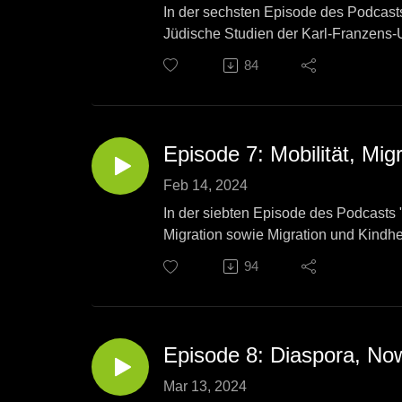
In der sechsten Episode des Podcasts 
Jüdische Studien der Karl-Franzens-U
von Migration und Vertreibung auf die
84
Redaktion: Philipp Strobl & Franzisk
Produktion: Franziska Maria Lamp
Episode 7: Mobilität, Mig
Feb 14, 2024
In der siebten Episode des Podcasts 
Migration sowie Migration und Kindhe
geht der Frage nach den Handlungsr
94
Episode 8: Diaspora, Now
Mar 13, 2024