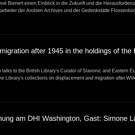
René Bienert einen Einblick in die Zukunft und die Herausforde
tarbeiter der Arolsen Archives und der Gedenkstätte Flossenbür
ragen der Displaecd Persons-Forschung.
a Maria Lamp
 talks to the British Library's Curator of Slavonic and Eastern
e Library's collections on displacement and migration after WW
ersons.
hilipp Strobl
chung am DHI Washington, Gast: Simone L