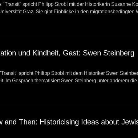
"Transit" spricht Philipp Strobl mit der Historikerin Susanne Ko
niversität Graz. Sie gibt Einblicke in den migrationsbedingten 
 Populärkultur in Österreich.
a Maria Lamp
ration und Kindheit, Gast: Swen Steinberg
"Transit" spricht Philipp Strobl mit dem Historiker Swen Stei
it. Im Gespräch thematisiert Swen Steinberg unter anderem di
äumen von migrierenden Kindern und Jugendlichen nach.
 and Then: Historicising Ideas about Jewi