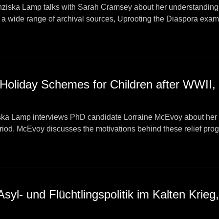
ranziska Lamp talks with Sarah Cramsey about her understanding 
 a wide range of archival sources, Uprooting the Diaspora ex
key figures in the Polish and Czech governments-in-exile and i
 Holiday Schemes for Children after WWII,
nziska Lamp interviews PhD candidate Lorraine McEvoy about her
riod. McEvoy discusses the motivations behind these relief prog
 Museum of Childhood Ireland (Músaem Óige na hÉireann).
syl- und Flüchtlingspolitik im Kalten Krieg