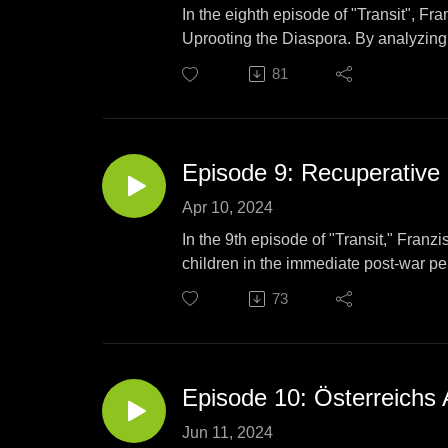
In the eighth episode of "Transit", F
Uprooting the Diaspora. By analyzing
over time and discusses the role of 
81
Episode 9: Recuperative
Apr 10, 2024
In the 9th episode of "Transit," Fra
children in the immediate post-war pe
as well as her involvement with the
73
Episode 10: Österreichs A
Jun 11, 2024