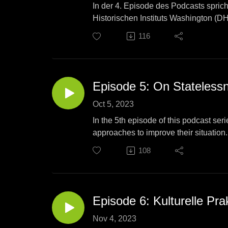
In der 4. Episode des Podcasts sprich
Historischen Instituts Washington (D
Forschungssgruppe "In Global Transit
116
Redaktion: Philipp Strobl & Franzisk
Produktion: Franziska Maria Lamp
Episode 5: On Stateless
Oct 5, 2023
In the 5th episode of this podcast s
approaches to improve their situation
the work of the Nansen delegates all 
108
Redaktion: Franziska Maria Lamp & Ph
Produktion: Franziska Maria Lamp
Episode 6: Kulturelle Pr
Nov 4, 2023